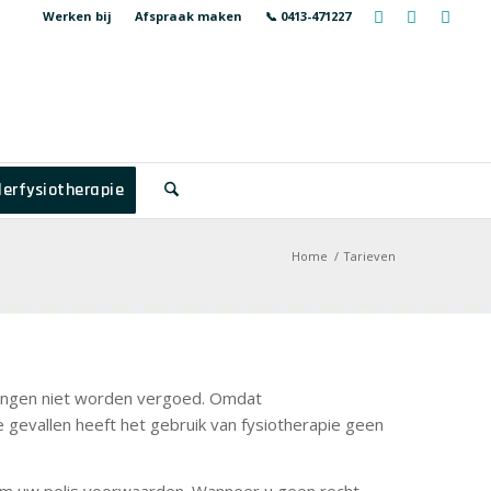
Werken bij
Afspraak maken
📞 0413-471227
erfysiotherapie
Home
/
Tarieven
lingen niet worden vergoed. Omdat
e gevallen heeft het gebruik van fysiotherapie geen
orm uw polis voorwaarden. Wanneer u geen recht