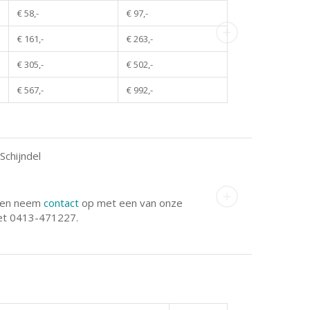
€ 58,-
€ 97,-
€ 161,-
€ 263,-
€ 305,-
€ 502,-
€ 567,-
€ 992,-
Schijndel
even neem
contact
op met een van onze
et 0413-471227.