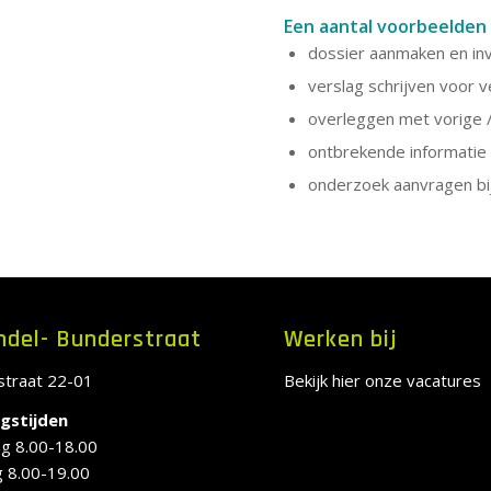
Een aantal voorbeelde
dossier aanmaken en inv
verslag schrijven voor v
overleggen met vorige /
ontbrekende informatie
onderzoek aanvragen bij
ndel- Bunderstraat
Werken bij
straat 22-01
Bekijk hier onze vacatures
gstijden
g 8.00-18.00
 8.00-19.00