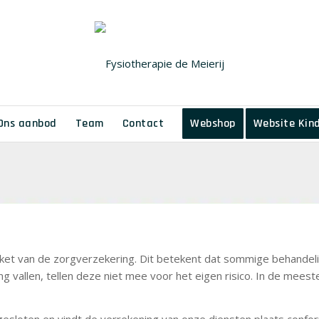
Ons aanbod
Team
Contact
Webshop
Website Kind
akket van de zorgverzekering. Dit betekent dat sommige behande
 vallen, tellen deze niet mee voor het eigen risico. In de meest
gesloten en vindt de verrekening van onze diensten plaats conf