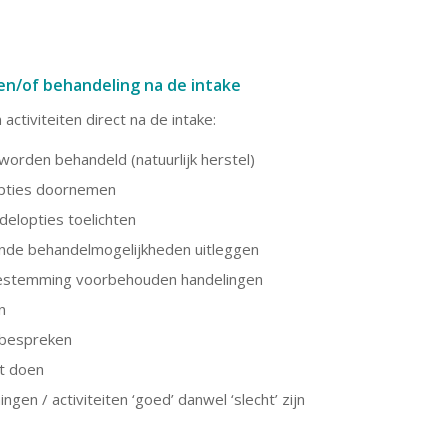
 en/of behandeling na de intake
activiteiten direct na de intake:
worden behandeld (natuurlijk herstel)
opties doornemen
elopties toelichten
llende behandelmogelijkheden uitleggen
oestemming voorbehouden handelingen
n
 bespreken
nt doen
gen / activiteiten ‘goed’ danwel ‘slecht’ zijn