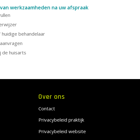
n van werkzaamheden na uw afspraak
ullen
erwijzer
 huidige behandelaar
 aanvragen
 de huisarts
Over ons
Contact
Privacybeleid praktijk
Privacybeleid website