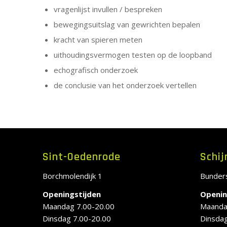
vragenlijst invullen / bespreken
bewegingsuitslag van gewrichten bepalen
kracht van spieren meten
uithoudingsvermogen testen op de loopband
echografisch onderzoek
de conclusie van het onderzoek vertellen
Sint-Oedenrode
Schij
Borchmolendijk 1
Bunder
Openingstijden
Openin
Maandag 7.00-20.00
Maanda
Dinsdag 7.00-20.00
Dinsdag