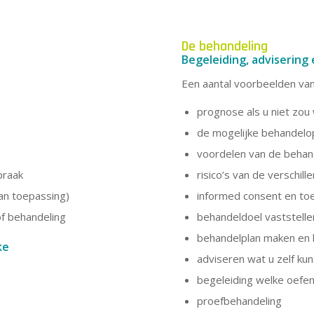
De behandeling
Begeleiding, advisering
Een aantal voorbeelden van 
prognose als u niet zou 
de mogelijke behandel
voordelen van de behand
praak
risico’s van de verschi
an toepassing)
informed consent en t
of behandeling
behandeldoel vaststelle
behandelplan maken en
ke
adviseren wat u zelf ku
begeleiding welke oefenin
proefbehandeling