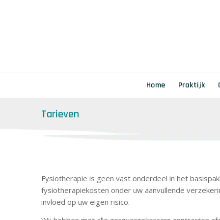
Home
Praktijk
Tarieven
Fysiotherapie is geen vast onderdeel in het basisp
fysiotherapiekosten onder uw aanvullende verzekering
invloed op uw eigen risico.
Wij hebben met alle zorgverzekeraars contracten af